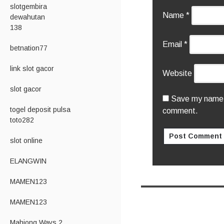
slotgembira
Name
*
dewahutan
138
Email
*
betnation77
link slot gacor
Website
slot gacor
Save my name, e
togel deposit pulsa
comment.
toto282
slot online
ELANGWIN
MAMEN123
MAMEN123
Mahjong Ways 2