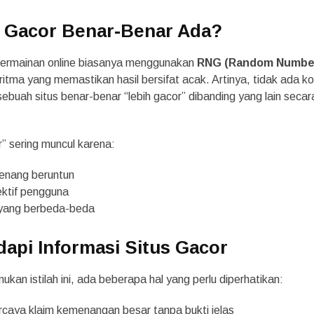
 Gacor Benar-Benar Ada?
 permainan online biasanya menggunakan
RNG (Random Numbe
oritma yang memastikan hasil bersifat acak. Artinya, tidak ada ko
buah situs benar-benar “lebih gacor” dibanding yang lain secar
” sering muncul karena:
menang beruntun
ktif pengguna
 yang berbeda-beda
api Informasi Situs Gacor
kan istilah ini, ada beberapa hal yang perlu diperhatikan:
caya klaim kemenangan besar tanpa bukti jelas