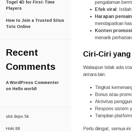
Togel 4D for First-Time
pengalaman berm
Players
Efek viral
: Istil
Harapan pemain
How to Join a Trusted Situs
mendapatkan hasil
Toto Online
Konten promosi
menarik perhatian
Recent
Ciri-Ciri yan
Comments
Walaupun tidak ada stan
antara lain:
A WordPress Commenter
Tingkat kemenanga
on
Hello world!
Bonus atau promo
Aktivitas penggun
Respons sistem y
Tampilan platform
slot depo 5k
Hoki 88
Perlu diingat, semua ini