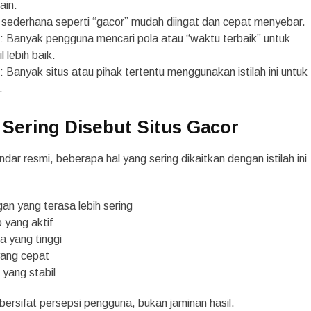
ain.
ah sederhana seperti “gacor” mudah diingat dan cepat menyebar.
: Banyak pengguna mencari pola atau “waktu terbaik” untuk
 lebih baik.
: Banyak situs atau pihak tertentu menggunakan istilah ini untuk
.
g Sering Disebut Situs Gacor
dar resmi, beberapa hal yang sering dikaitkan dengan istilah ini
n yang terasa lebih sering
 yang aktif
a yang tinggi
ang cepat
 yang stabil
 bersifat persepsi pengguna, bukan jaminan hasil.