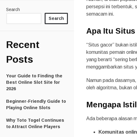
CONTENT
persepsi ini terbentuk,
Search
semacam ini.
Search
Apa Itu Situ
Recent
“Situs gacor” bukan ist
komunitas pemain online.
Posts
yang berarti “sering berb
menggambarkan situs ya
Your Guide to Finding the
Namun pada dasarnya, h
Best Online Slot Site for
oleh algoritma, bukan o
2026
Beginner-Friendly Guide to
Mengapa Istil
Playing Online Slots
Ada beberapa alasan men
Why Toto Togel Continues
to Attract Online Players
Komunitas onlin