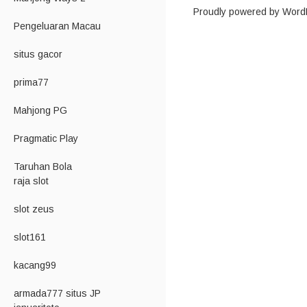
Proudly powered by Word
Pengeluaran Macau
situs gacor
prima77
Mahjong PG
Pragmatic Play
Taruhan Bola
raja slot
slot zeus
slot161
kacang99
armada777 situs JP